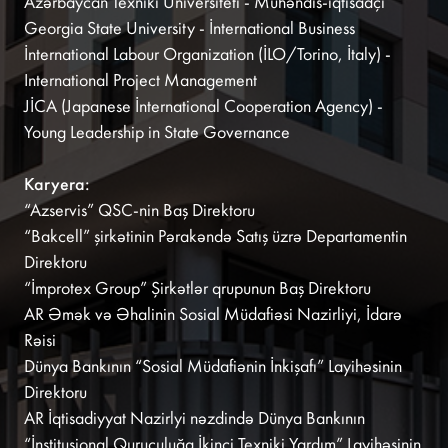
Azərbaycan Texniki Universiteti - Mühəndis-iqtisadçı
Georgia State University - İnternational Business
İnternational Labour Organization (İLO/Torino, İtaly) -
International Project Management
JİCA (Japanese İnternational Cooperation Agency) -
Young Leadership in State Governance
Karyera:
“Azservis” QSC-nin Baş Direktoru
“Bakcell” şirkətinin Pərakəndə Satış üzrə Departamentin
Direktoru
“İmprotex Group” Şirkətlər qrupunun Baş Direktoru
AR Əmək və Əhalinin Sosial Müdafiəsi Nazirliyi, İdarə
Rəisi
Dünya Bankının “Sosial Müdafiənin İnkişafı” Layihəsinin
Direktoru
AR İqtisadiyyat Nazirlyi nəzdində Dünya Bankının
“İnstitusional Quruculuğa İkinci Texniki Yardım” Layihəsinin