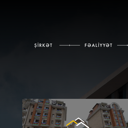
ŞIRKƏT
FƏALIYYƏT