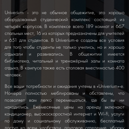
Univerium - это не обычное общежитие, это хорошо
оборудованный студенческий комплекс состоящий из
четырёх корпусов. В комплексе всего 189 комнат и 667
спальных мест, 16 из которых предназначены для учителей
и 651 для студентов. В Univerium-e созданы все условия
для того чтобы студенты не только учились, но и хорошо
отдыхали и развивались. В общежитии имеется
библиотека, читальный и тренажёрный залы и комната
отдыха. В кампусе также есть столовая вместимостью 400
человек.
Все ваши потребности и ожидания учтены в «Univerium»-e.
Номера полностью меблированы и обставлены, что
позволяет вам легко перемещаться, где бы вы ни
находились. Ежемесячные цены на аренду включают
кондиционер, высокоскоростной интернет и Wi-Fi, услуги
по дому и социальному обслуживанию, бесплатный
доступ ко всем удобствам, почтовое отделение, уборку