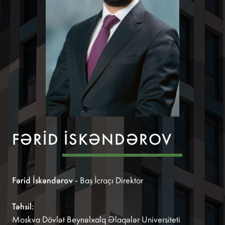
FƏRID İSKƏNDƏROV
Fərid İskəndərov
- Baş İcraçı Direktor
Təhsil:
Moskva Dövlət Beynəlxalq Əlaqələr Universiteti