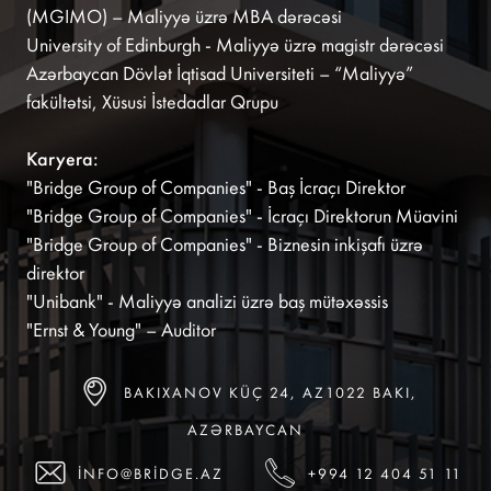
(MGIMO) – Maliyyə üzrə MBA dərəcəsi
University of Edinburgh - Maliyyə üzrə magistr dərəcəsi
Azərbaycan Dövlət İqtisad Universiteti – “Maliyyə”
fakültətsi, Xüsusi İstedadlar Qrupu
Karyera:
"Bridge Group of Companies" - Baş İcraçı Direktor
"Bridge Group of Companies" - İcraçı Direktorun Müavini
"Bridge Group of Companies" - Biznesin inkişafı üzrə
direktor
"Unibank" - Maliyyə analizi üzrə baş mütəxəssis
"Ernst & Young" – Auditor
BAKIXANOV KÜÇ 24, AZ1022 BAKI,
AZƏRBAYCAN
INFO@BRIDGE.AZ
+994 12 404 51 11