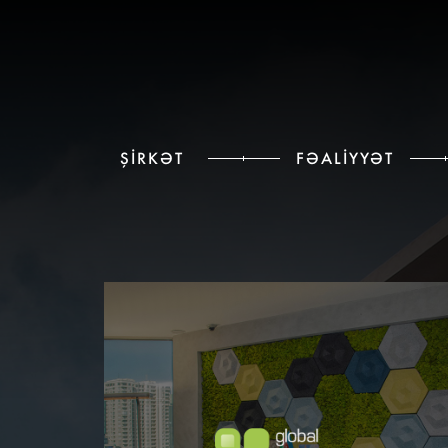
ŞIRKƏT
FƏALIYYƏT