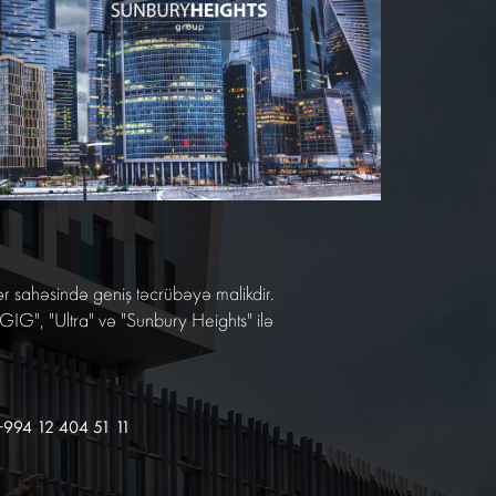
 sahəsində geniş təcrübəyə malikdir.
GIG", "Ultra" və "Sunbury Heights" ilə
+994 12 404 51 11