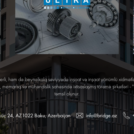
li, həm də beynəlxalq səviyyədə inşaat və inşaat yönümlü xidmətlər
emarlıq və mühəndislik sahəsində ixtisaslaşmış törəmə şirkətləri - "
təmsil olunur.
küç 24, AZ1022 Baku, Azerbaijan
info@bridge.az