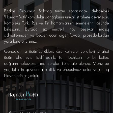
Bridge Group-un Şahdağ turizm zonasındakı dəbdəbəli
'HamamBath' kompleksi qonaqlarını unikal istirahətə dəvət edir.
Kompleks Türk, Rus və Fin hamamlarının ənənələrini özündə
birləşdirir. Burada siz müxtəlif növ peşəkar masaj
xidmətlərindən və bədən üçün digər faydalı prosedurlardan
yararlana bilərsiniz.
Qonaqlarımız üçün cütlüklərə özəl kotteclər və ailəvi istirahət
üçün rahat evlər təklif edirik. Tam təchizatlı hər bir kottec
dağların nəfəskəsən mənzərələri ilə əhatə olunub. Məhz bu
yer, təbiətin qoynunda sakitlik və unudulmaz anlar yaşamaq
istəyənlərin seçimidir.