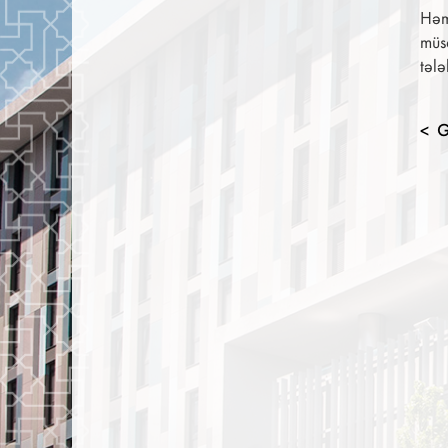
Həm
müsa
tələ
G
<