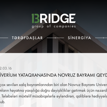
TƏRƏFDAŞLAR
SINERGIYA
2.03.16
IVERIUM YATAQXANASINDA NOVRUZ BAYRAMI QEY
çox sevilən xalq bayramlarından biri olan Novruz Bayramı Unive
nların həyatına yaxşılığa doğru dəyişikliklər gətirmək üçün nəzərdə
. Tələbələri müxtəlif müsabiqələrlə əyləndirən, qaliblərə hədiyy
nub.