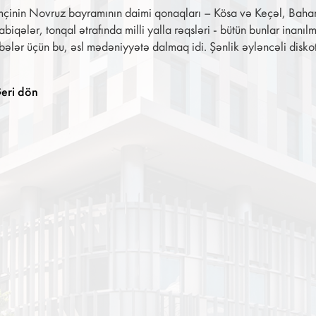
çinin Novruz bayramının daimi qonaqları – Kösa və Keçəl, Bahar q
biqələr, tonqal ətrafında milli yalla rəqsləri - bütün bunlar inan
bələr üçün bu, əsl mədəniyyətə dalmaq idi. Şənlik əyləncəli diskot
eri dön