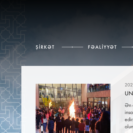
ŞIRKƏT
FƏALIYYƏT
202
UN
Ən 
insa
edir
olu