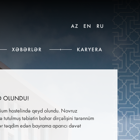
AZ
EN
RU
XƏBƏRLƏR
KARYERA
D OLUNDU!
rium hostelində qeyd olundu. Novruz
 tutulmuş təbiətin bahar dirçəlişini tərənnüm
ələr təqdim edən bayrama aparıcı dəvət