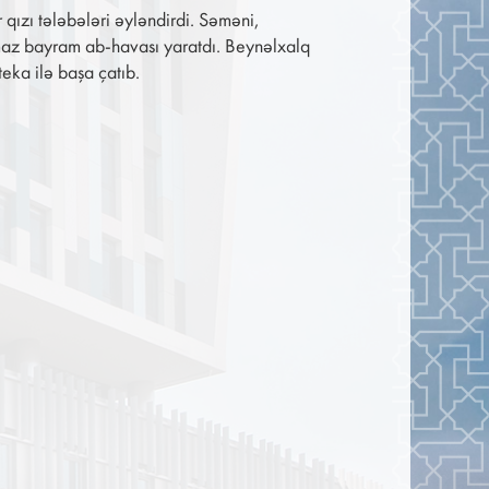
ızı tələbələri əyləndirdi. Səməni,
ılmaz bayram ab-havası yaratdı. Beynəlxalq
eka ilə başa çatıb.