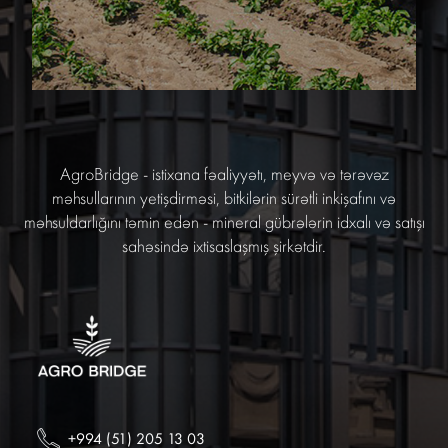
AgroBridge - istixana fəaliyyətı, meyvə və tərəvəz
məhsullarının yetişdirməsi, bitkilərin sürətli inkişafını və
məhsuldarlığını təmin edən - mineral gübrələrin idxalı və satışı
sahəsində ixtisaslaşmış şirkətdir.
+994 (51) 205 13 03