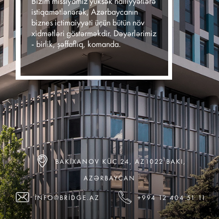
Bizim missiyamız yüksək nailiyyətlərə
istiqamətlənərək, Azərbaycanın
biznes ictimaiyyəti üçün bütün növ
xidmətləri göstərməkdir. Dəyərlərimiz
- birlik, şəffaflıq, komanda.
BAKIXANOV KÜÇ 24, AZ1022 BAKI,
AZƏRBAYCAN
INFO@BRIDGE.AZ
+994 12 404 51 11