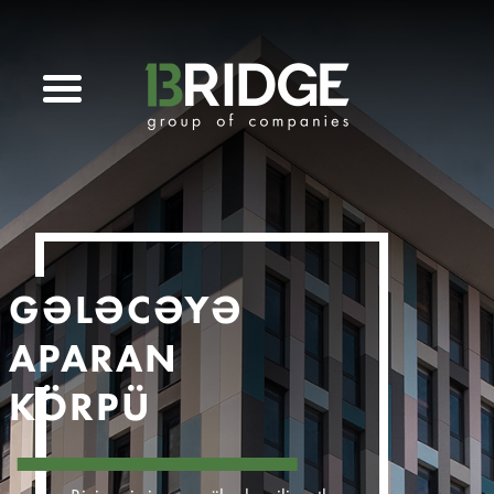
GƏLƏCƏYƏ
APARAN
KÖRPÜ